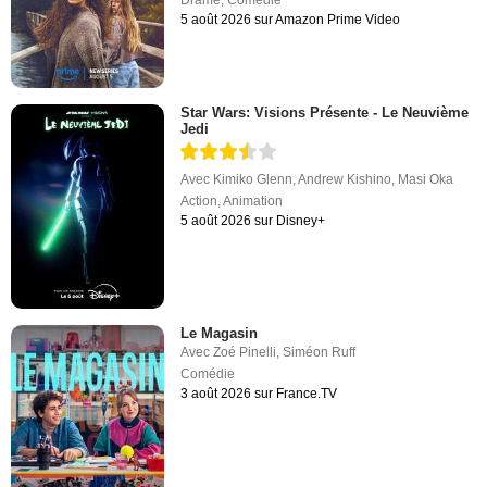
Avec
Zoé Pinelli
,
Siméon Ruff
Comédie
3 août 2026 sur France.TV
Fightland
De
Damione Macedon
,
Raphael Jackson Jr.
Avec
Howard Charles
,
Nicholas Pinnock
,
Deborah Ayorinde
Drame
,
Action
31 juillet 2026 sur Starz
Nouvelles séries en ce moment à la TV