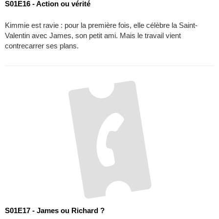
S01E17 - James ou Richard ?
Non sans maladresse, Marika dit tout à Kimmie et Helen-Alice au
sujet de Frankie. Richard se voit proposer une promotion des plus
intéressantes.
Séries les + attendues
Below
1
Drame
,
Thriller