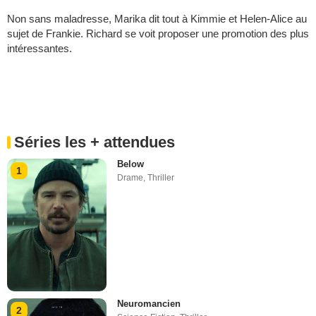
Neuromancien
2
Science Fiction
,
Thriller
Le Rouge et le Noir
3
Drame
,
Historique