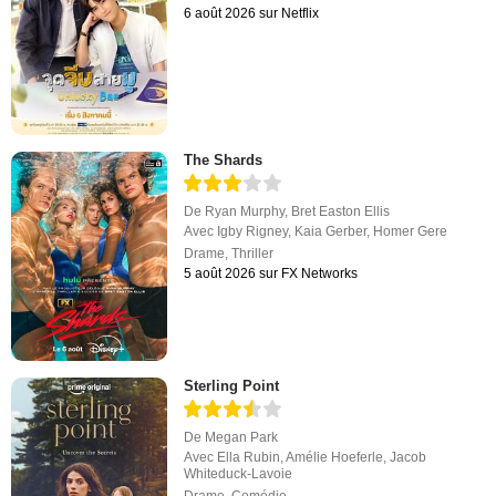
Sterling Point
De
Megan Park
Avec
Ella Rubin
,
Amélie Hoeferle
,
Jacob
Whiteduck-Lavoie
Drame
,
Comédie
5 août 2026 sur Amazon Prime Video
Star Wars: Visions Présente - Le Neuvième
Jedi
Avec
Kimiko Glenn
,
Andrew Kishino
,
Masi Oka
Action
,
Animation
5 août 2026 sur Disney+
Le Magasin