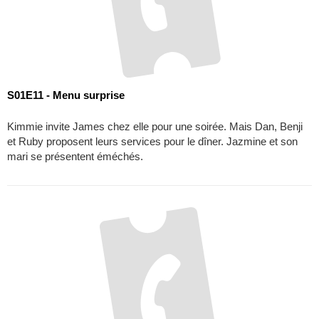
Kimmie invite James chez elle pour une soirée. Mais Dan, Benji
et Ruby proposent leurs services pour le dîner. Jazmine et son
mari se présentent éméchés.
S01E12 - Relooking extrème
Depuis sa rupture avec Richard, Kendall passe ses nerfs sur
Kimmie. Leurs relations de travail en patissent. Marie et Helen-