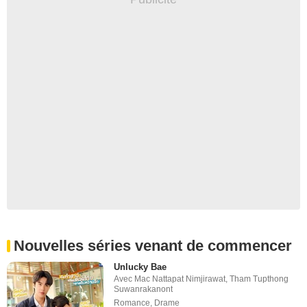
Nouvelles séries venant de commencer
Unlucky Bae
Avec
Mac Nattapat Nimjirawat
,
Tham Tupthong
Suwanrakanont
Romance
,
Drame
6 août 2026 sur Netflix
The Shards
De
Ryan Murphy
,
Bret Easton Ellis
Avec
Igby Rigney
,
Kaia Gerber
,
Homer Gere
Drame
,
Thriller
5 août 2026 sur FX Networks