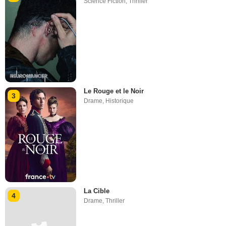
La Cible
4
Drame
,
Thriller
Blade Runner 2099
5
Action
,
Science Fiction