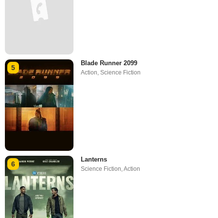
Lanterns
6
Science Fiction
,
Action
Harry Potter à l'école des sorciers
7
Aventure
,
Fantastique
Le Mystère de la Chambre Jaune
8
Drame
,
Thriller