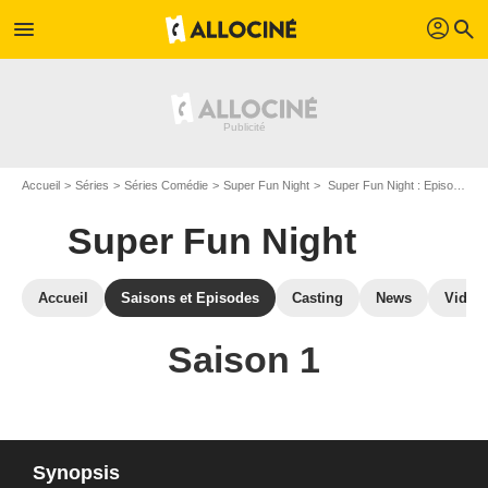
profil
menu
search
Accueil
Séries
Séries Comédie
Super Fun Night
Super Fun Night : Episodes de la saison 1
Super Fun Night
Accueil
Saisons et Episodes
Casting
News
Vidéo
Saison 1
Synopsis