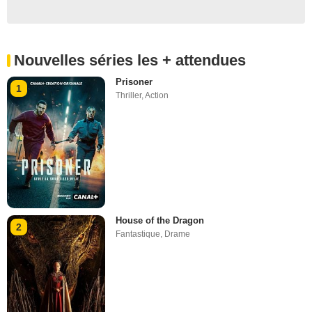
Nouvelles séries les + attendues
Prisoner
1
Thriller
,
Action
House of the Dragon
2
Fantastique
,
Drame