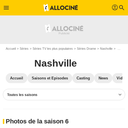
profil
menu
search
Accueil
Séries
Séries TV les plus populaires
Séries Drame
Nashville
Photos Nashville
Nashville
Accueil
Saisons et Episodes
Casting
News
Vidéo
Toutes les saisons
Photos de la saison 6