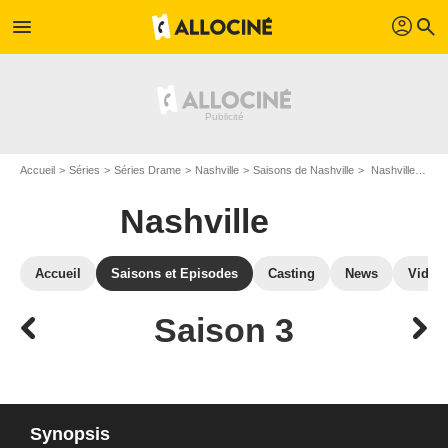
profil
menu
search
Accueil
Séries
Séries Drame
Nashville
Saisons de Nashville
Nashville : Episodes de la saison 3
Nashville
Accueil
Saisons et Episodes
Casting
News
Vidéo
Saison 3
Synopsis