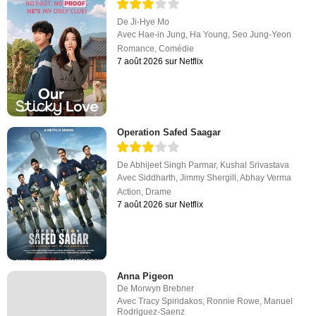
De
Ji-Hye Mo
Avec
Hae-in Jung
,
Ha Young
,
Seo Jung-Yeon
Romance
,
Comédie
7 août 2026 sur Netflix
Operation Safed Saagar
De
Abhijeet Singh Parmar
,
Kushal Srivastava
Avec
Siddharth
,
Jimmy Shergill
,
Abhay Verma
Action
,
Drame
7 août 2026 sur Netflix
Anna Pigeon
De
Morwyn Brebner
Avec
Tracy Spiridakos
,
Ronnie Rowe
,
Manuel
Rodriguez-Saenz