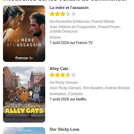
La mère et l'assassin
De
Alexandra Echkenazi
,
Franck Ollivier
Avec
Hélène de Fougerolles
,
Florent Peyre
,
Juliette Delacroix
Drame
7 août 2026 sur France.TV
Alley Cats
De
Ricky Gervais
Avec
Ricky Gervais
,
Tom Basden
,
Andrew Brooke
Animation
,
Comédie
7 août 2026 sur Netflix
Our Sticky Love