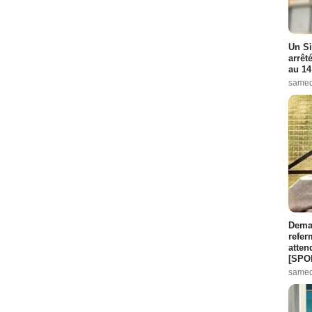
Un Si
arrêt
au 14
samed
Demai
refer
atten
[SPO
samed