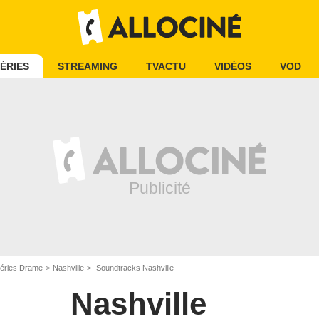
ÉRIES
STREAMING
TVACTU
VIDÉOS
VOD
éries Drame
Nashville
Soundtracks Nashville
Nashville