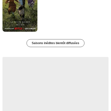
Saisons inédites bientôt diffusées