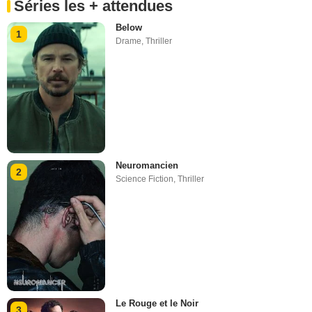
Séries les + attendues
Below
1
Drame
,
Thriller
Neuromancien
2
Science Fiction
,
Thriller
Le Rouge et le Noir
3