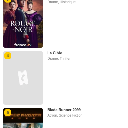
Drame
,
Historique
La Cible
4
Drame
,
Thriller
Blade Runner 2099
5
Action
,
Science Fiction