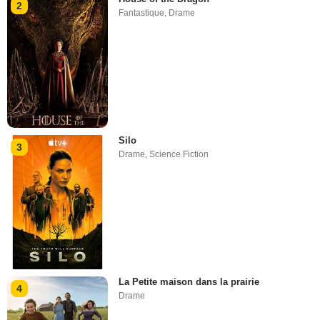
2
Fantastique
,
Drame
Silo
3
Drame
,
Science Fiction
La Petite maison dans la prairie
4
Drame