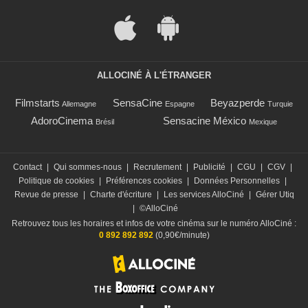
ALLOCINÉ À L'ÉTRANGER
Filmstarts
SensaCine
Beyazperde
Allemagne
Espagne
Turquie
AdoroCinema
Sensacine México
Brésil
Mexique
Contact
|
Qui sommes-nous
|
Recrutement
|
Publicité
|
CGU
|
CGV
|
Politique de cookies
|
Préférences cookies
|
Données Personnelles
|
Revue de presse
|
Charte d'écriture
|
Les services AlloCiné
|
Gérer Utiq
|
©AlloCiné
Retrouvez tous les horaires et infos de votre cinéma sur le numéro AlloCiné :
0 892 892 892
(0,90€/minute)