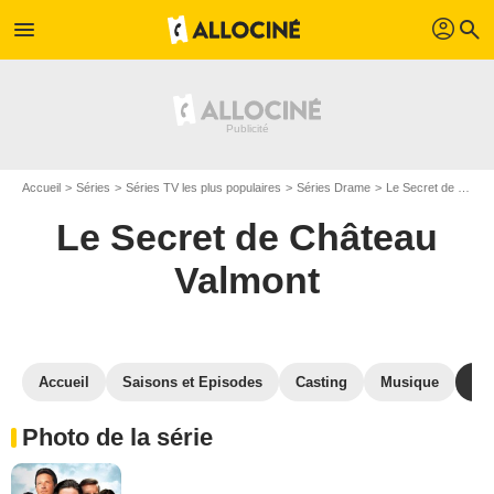
profil
menu
search
Accueil
Séries
Séries TV les plus populaires
Séries Drame
Le Secret de Château Valmont
Le Secret de Château
Valmont
Accueil
Saisons et Episodes
Casting
Musique
Ph
Photo de la série