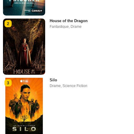
House of the Dragon
2
Fantastique
,
Drame
Silo
3
Drame
,
Science Fiction