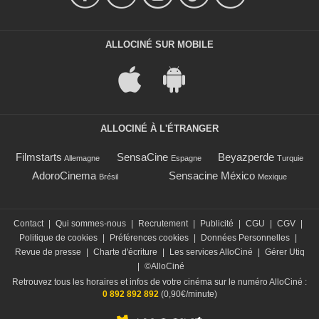
ALLOCINÉ SUR MOBILE
ALLOCINÉ À L'ÉTRANGER
Filmstarts
SensaCine
Beyazperde
Allemagne
Espagne
Turquie
AdoroCinema
Sensacine México
Brésil
Mexique
Contact
|
Qui sommes-nous
|
Recrutement
|
Publicité
|
CGU
|
CGV
|
Politique de cookies
|
Préférences cookies
|
Données Personnelles
|
Revue de presse
|
Charte d'écriture
|
Les services AlloCiné
|
Gérer Utiq
|
©AlloCiné
Retrouvez tous les horaires et infos de votre cinéma sur le numéro AlloCiné :
0 892 892 892
(0,90€/minute)