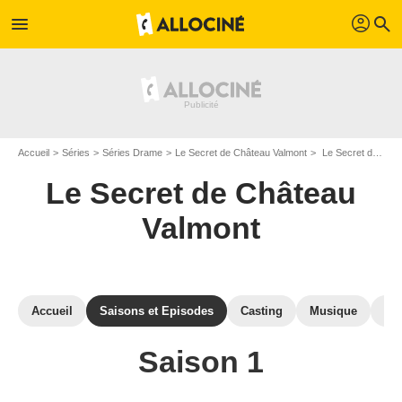
profil
menu
search
Accueil
Séries
Séries Drame
Le Secret de Château Valmont
Le Secret de Château Valmont : Episodes de la saison 1
Le Secret de Château
Valmont
Accueil
Saisons et Episodes
Casting
Musique
Ph
Saison 1