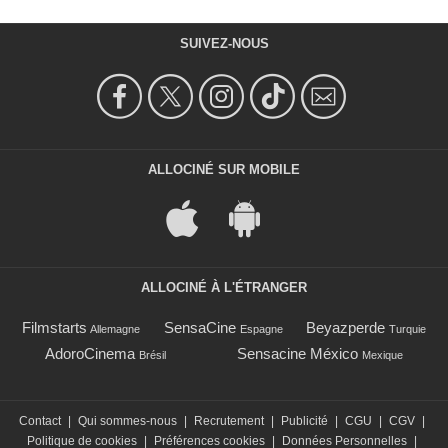
SUIVEZ-NOUS
ALLOCINÉ SUR MOBILE
ALLOCINÉ À L'ÉTRANGER
Filmstarts
SensaCine
Beyazperde
Allemagne
Espagne
Turquie
AdoroCinema
Sensacine México
Brésil
Mexique
Contact
|
Qui sommes-nous
|
Recrutement
|
Publicité
|
CGU
|
CGV
|
Politique de cookies
|
Préférences cookies
|
Données Personnelles
|