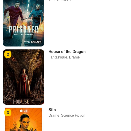
House of the Dragon
2
Fantastique
,
Drame
Silo
3
Drame
,
Science Fiction