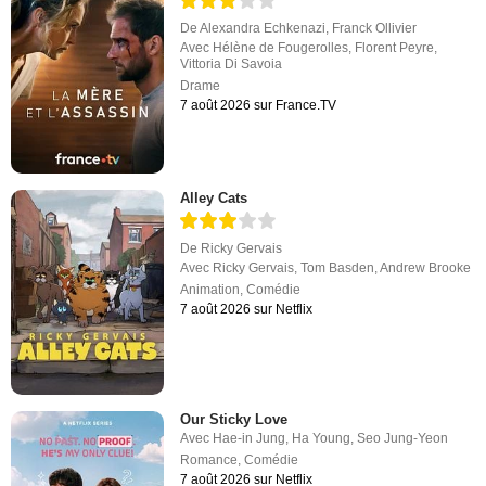
De
Alexandra Echkenazi
,
Franck Ollivier
Avec
Hélène de Fougerolles
,
Florent Peyre
,
Vittoria Di Savoia
Drame
7 août 2026 sur France.TV
Alley Cats
De
Ricky Gervais
Avec
Ricky Gervais
,
Tom Basden
,
Andrew Brooke
Animation
,
Comédie
7 août 2026 sur Netflix
Our Sticky Love
Avec
Hae-in Jung
,
Ha Young
,
Seo Jung-Yeon
Romance
,
Comédie
7 août 2026 sur Netflix