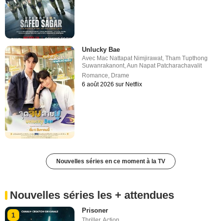
Unlucky Bae
Avec
Mac Nattapat Nimjirawat
,
Tham Tupthong
Suwanrakanont
,
Aun Napat Patcharachavalit
Romance
,
Drame
6 août 2026 sur Netflix
Nouvelles séries en ce moment à la TV
Nouvelles séries les + attendues
Prisoner
1
Thriller
,
Action