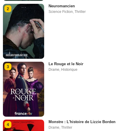
Neuromancien
2
Science Fiction
,
Thriller
Le Rouge et le Noir
3
Drame
,
Historique
Monstre : L'histoire de Lizzie Borden
4
Drame
,
Thriller