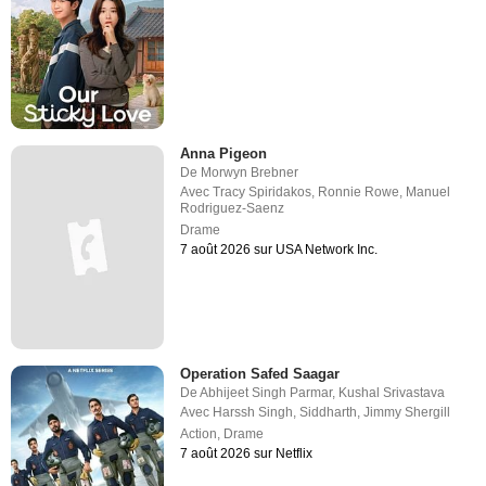
Anna Pigeon
De
Morwyn Brebner
Avec
Tracy Spiridakos
,
Ronnie Rowe
,
Manuel
Rodriguez-Saenz
Drame
7 août 2026 sur USA Network Inc.
Operation Safed Saagar
De
Abhijeet Singh Parmar
,
Kushal Srivastava
Avec
Harssh Singh
,
Siddharth
,
Jimmy Shergill
Action
,
Drame
7 août 2026 sur Netflix