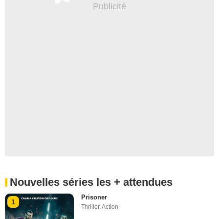
Épisode 10
Nouvelles séries les + attendues
Prisoner
1
Thriller
,
Action