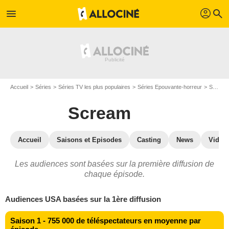
profil
menu
search
Accueil
Séries
Séries TV les plus populaires
Séries Epouvante-horreur
Scream
Scream
Accueil
Saisons et Episodes
Casting
News
Vidéo
Les audiences sont basées sur la première diffusion de
chaque épisode.
Audiences USA basées sur la 1ère diffusion
Saison 1 - 755 000 de téléspectateurs en moyenne par