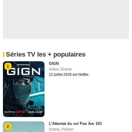
Séries TV les + populaires
GIGN
1
Action
,
Drame
22 juillet 2026 sur Netflix
L'Attentat du vol Pan Am 103
2
Drame
,
Policier