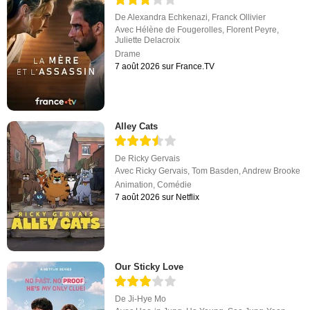
De
Alexandra Echkenazi
,
Franck Ollivier
Avec
Hélène de Fougerolles
,
Florent Peyre
,
Juliette Delacroix
Drame
7 août 2026 sur France.TV
Alley Cats
De
Ricky Gervais
Avec
Ricky Gervais
,
Tom Basden
,
Andrew Brooke
Animation
,
Comédie
7 août 2026 sur Netflix
Our Sticky Love
De
Ji-Hye Mo