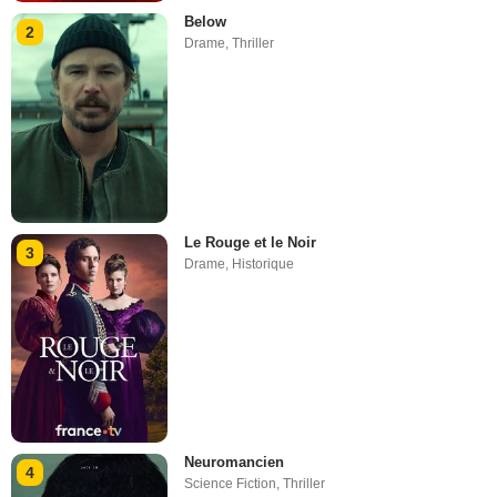
Below
2
Drame
,
Thriller
Le Rouge et le Noir
3
Drame
,
Historique
Neuromancien
4
Science Fiction
,
Thriller