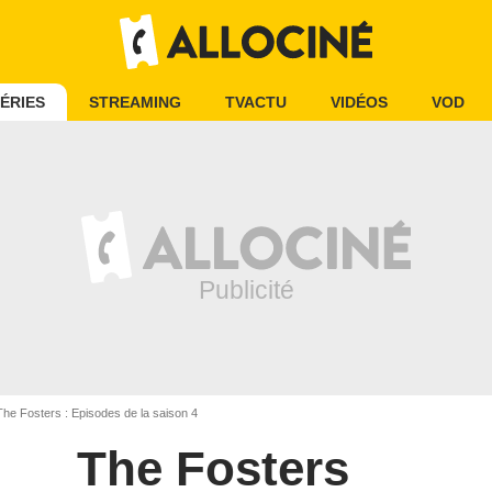
ÉRIES
STREAMING
TVACTU
VIDÉOS
VOD
he Fosters : Episodes de la saison 4
The Fosters