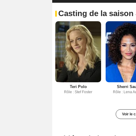
Casting de la saison
Teri Polo
Sherri S
Rôle : Stef Foster
Rôle : Lena 
Voir le 