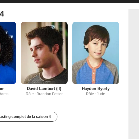
 4
aum
David Lambert (II)
Hayden Byerly
Adams
Rôle : Brandon Foster
Rôle : Jude
casting complet de la saison 4