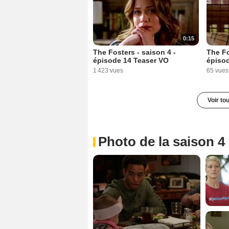
0:15
The Fosters - saison 4 -
The Fo
épisode 14 Teaser VO
épiso
1 423 vues
65 vues
Voir to
Photo de la saison 4