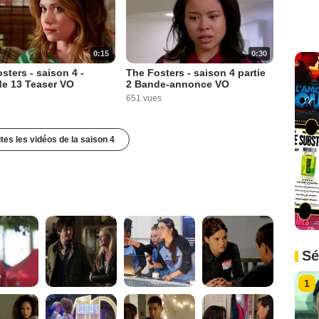
0:15
0:30
sters - saison 4 -
The Fosters - saison 4 partie
de 13 Teaser VO
2 Bande-annonce VO
651 vues
utes les vidéos de la saison 4
Sé
1