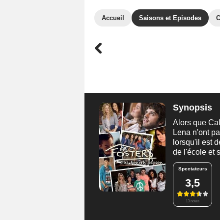
Accueil
Saisons et Episodes
C
Synopsis
Alors que Cal
Lena n'ont pa
lorsqu'il est
de l'école et
Spectateurs
3,5
13 notes