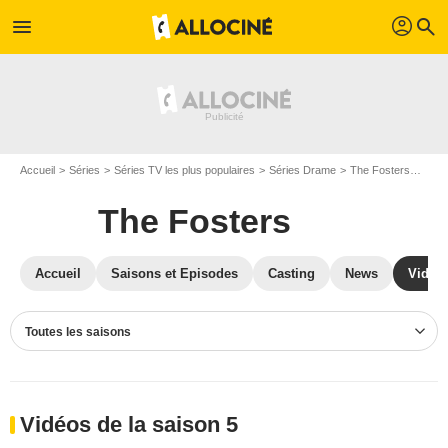
profil
menu
search
Accueil
Séries
Séries TV les plus populaires
Séries Drame
The Fosters
Vidé
The Fosters
Accueil
Saisons et Episodes
Casting
News
Vidéo
Toutes les saisons
Vidéos de la saison 5