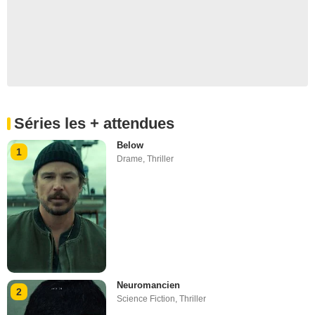
Séries les + attendues
Below
1
Drame
,
Thriller
Neuromancien
2
Science Fiction
,
Thriller