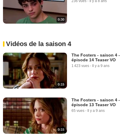
236 vues
-
Il y a 8 ans
0:30
Vidéos de la saison 4
The Fosters - saison 4 -
épisode 14 Teaser VO
1 423 vues
-
Il y a 9 ans
0:15
The Fosters - saison 4 -
épisode 13 Teaser VO
65 vues
-
Il y a 9 ans
0:15