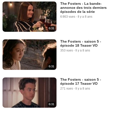
The Fosters - La bande-
annonce des trois derniers
épisodes de la série
6 863 vues
-
Il y a 8 ans
0:31
The Fosters - saison 5 -
épisode 18 Teaser VO
353 vues
-
Il y a 8 ans
0:31
The Fosters - saison 5 -
épisode 17 Teaser VO
271 vues
-
Il y a 8 ans
0:31