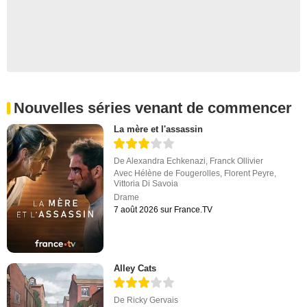
Nouvelles séries venant de commencer
La mère et l'assassin
De
Alexandra Echkenazi
,
Franck Ollivier
Avec
Hélène de Fougerolles
,
Florent Peyre
,
Vittoria Di Savoia
Drame
7 août 2026 sur France.TV
Alley Cats
De
Ricky Gervais