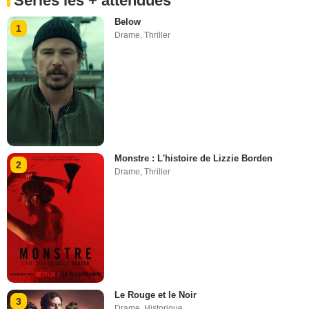
Séries les + attendues
Below
1
Drame
,
Thriller
Monstre : L'histoire de Lizzie Borden
2
Drame
,
Thriller
Le Rouge et le Noir
3
Drame
,
Historique