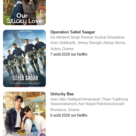
Operation Safed Saagar
De
Abhijeet Singh Parmar
,
Kushal Srivastava
Avec
Siddharth
,
Jimmy Shergill
,
Abhay Verma
Action
,
Drame
7 août 2026 sur Netflix
Unlucky Bae
Avec
Mac Nattapat Nimjirawat
,
Tham Tupthong
Suwanrakanont
,
Aun Napat Patcharachavalit
Romance
,
Drame
6 août 2026 sur Netflix