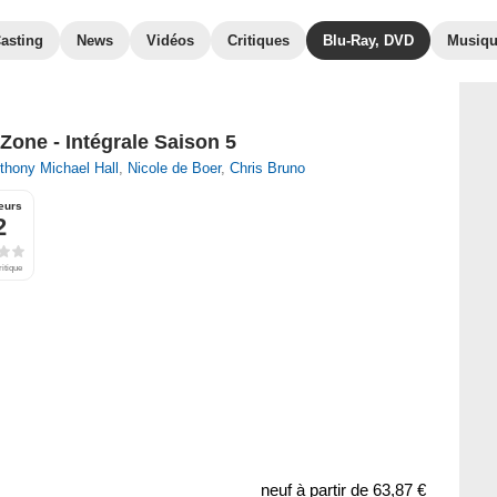
asting
News
Vidéos
Critiques
Blu-Ray, DVD
Musiq
Zone - Intégrale Saison 5
thony Michael Hall
,
Nicole de Boer
,
Chris Bruno
eurs
2
ritique
neuf à partir de
63,87 €