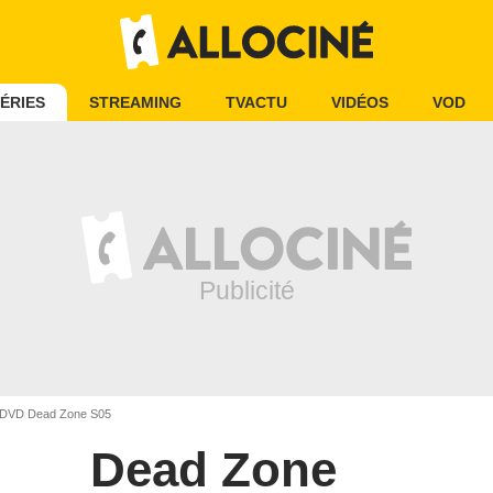
ÉRIES
STREAMING
TVACTU
VIDÉOS
VOD
DVD Dead Zone S05
Dead Zone