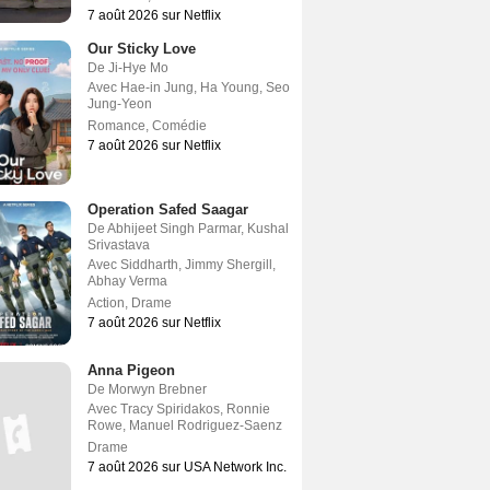
7 août 2026 sur Netflix
Our Sticky Love
De
Ji-Hye Mo
Avec
Hae-in Jung
,
Ha Young
,
Seo
Jung-Yeon
Romance
,
Comédie
7 août 2026 sur Netflix
Operation Safed Saagar
De
Abhijeet Singh Parmar
,
Kushal
Srivastava
Avec
Siddharth
,
Jimmy Shergill
,
Abhay Verma
Action
,
Drame
7 août 2026 sur Netflix
Anna Pigeon
De
Morwyn Brebner
Avec
Tracy Spiridakos
,
Ronnie
Rowe
,
Manuel Rodriguez-Saenz
Drame
7 août 2026 sur USA Network Inc.