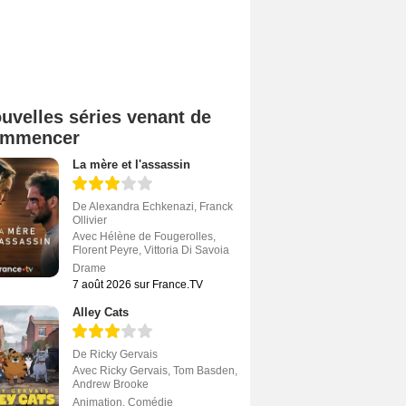
uvelles séries venant de
ommencer
La mère et l'assassin
De
Alexandra Echkenazi
,
Franck
Ollivier
Avec
Hélène de Fougerolles
,
Florent Peyre
,
Vittoria Di Savoia
Drame
7 août 2026 sur France.TV
Alley Cats
De
Ricky Gervais
Avec
Ricky Gervais
,
Tom Basden
,
Andrew Brooke
Animation
,
Comédie