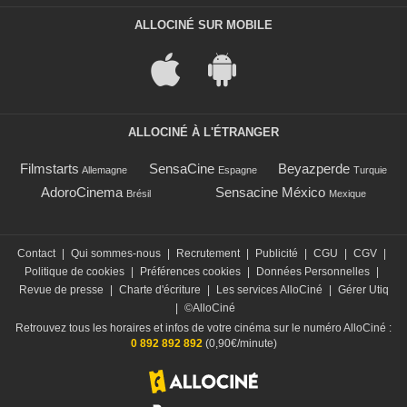
ALLOCINÉ SUR MOBILE
ALLOCINÉ À L'ÉTRANGER
Filmstarts
SensaCine
Beyazperde
Allemagne
Espagne
Turquie
AdoroCinema
Sensacine México
Brésil
Mexique
Contact
|
Qui sommes-nous
|
Recrutement
|
Publicité
|
CGU
|
CGV
|
Politique de cookies
|
Préférences cookies
|
Données Personnelles
|
Revue de presse
|
Charte d'écriture
|
Les services AlloCiné
|
Gérer Utiq
|
©AlloCiné
Retrouvez tous les horaires et infos de votre cinéma sur le numéro AlloCiné :
0 892 892 892
(0,90€/minute)