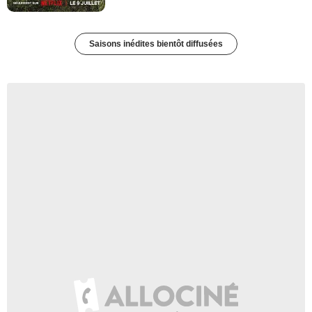
Saisons inédites bientôt diffusées