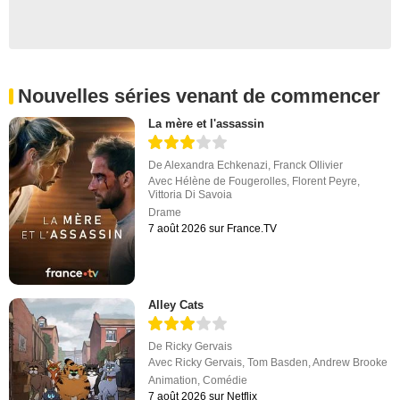
Nouvelles séries venant de commencer
La mère et l'assassin
De
Alexandra Echkenazi
,
Franck Ollivier
Avec
Hélène de Fougerolles
,
Florent Peyre
,
Vittoria Di Savoia
Drame
7 août 2026 sur France.TV
Alley Cats
De
Ricky Gervais
Avec
Ricky Gervais
,
Tom Basden
,
Andrew Brooke
Animation
,
Comédie
7 août 2026 sur Netflix