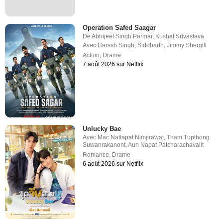
Operation Safed Saagar
De
Abhijeet Singh Parmar
,
Kushal Srivastava
Avec
Harssh Singh
,
Siddharth
,
Jimmy Shergill
Action
,
Drame
7 août 2026 sur Netflix
Unlucky Bae
Avec
Mac Nattapat Nimjirawat
,
Tham Tupthong
Suwanrakanont
,
Aun Napat Patcharachavalit
Romance
,
Drame
6 août 2026 sur Netflix