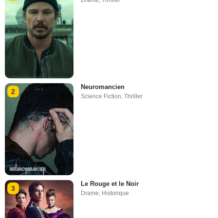
Drame
,
Thriller
Neuromancien
2
Science Fiction
,
Thriller
Le Rouge et le Noir
3
Drame
,
Historique