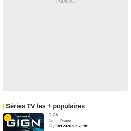
Séries TV les + populaires
GIGN
1
Action
,
Drame
22 juillet 2026 sur Netflix