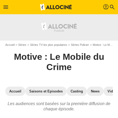
profil
menu
search
Accueil
Séries
Séries TV les plus populaires
Séries Policier
Motive : Le Mobile du Crime
Motive : Le Mobile du
Crime
Accueil
Saisons et Episodes
Casting
News
Vidéo
Les audiences sont basées sur la première diffusion de
chaque épisode.