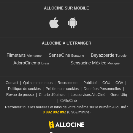
ALLOCINÉ SUR MOBILE
ALLOCINÉ À L'ÉTRANGER
Filmstarts
SensaCine
Beyazperde
Allemagne
Espagne
Turquie
AdoroCinema
Sensacine México
Brésil
Mexique
Contact
|
Qui sommes-nous
|
Recrutement
|
Publicité
|
CGU
|
CGV
|
Politique de cookies
|
Préférences cookies
|
Données Personnelles
|
Revue de presse
|
Charte d'écriture
|
Les services AlloCiné
|
Gérer Utiq
|
©AlloCiné
Retrouvez tous les horaires et infos de votre cinéma sur le numéro AlloCiné :
0 892 892 892
(0,90€/minute)