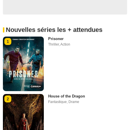
Nouvelles séries les + attendues
Prisoner
1
Thriller
,
Action
House of the Dragon
2
Fantastique
,
Drame