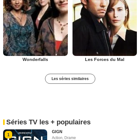
Les Forces du Mal
Wonderfalls
Les séries similaires
Séries TV les + populaires
GIGN
1
Action
,
Drame