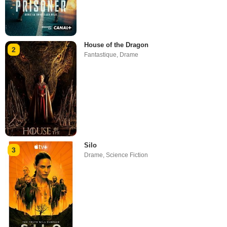
House of the Dragon
2
Fantastique
,
Drame
Silo
3
Drame
,
Science Fiction