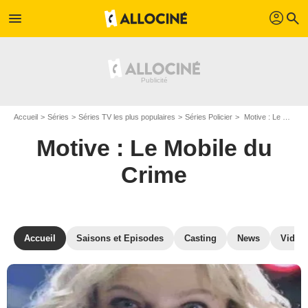
profil
menu
search
Accueil
Séries
Séries TV les plus populaires
Séries Policier
Motive : Le Mobile du Crime
Motive : Le Mobile du
Crime
Accueil
Saisons et Episodes
Casting
News
Vidéo