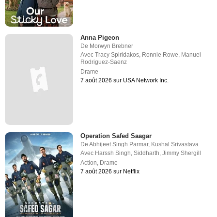
Anna Pigeon
De
Morwyn Brebner
Avec
Tracy Spiridakos
,
Ronnie Rowe
,
Manuel
Rodriguez-Saenz
Drame
7 août 2026 sur USA Network Inc.
Operation Safed Saagar
De
Abhijeet Singh Parmar
,
Kushal Srivastava
Avec
Harssh Singh
,
Siddharth
,
Jimmy Shergill
Action
,
Drame
7 août 2026 sur Netflix