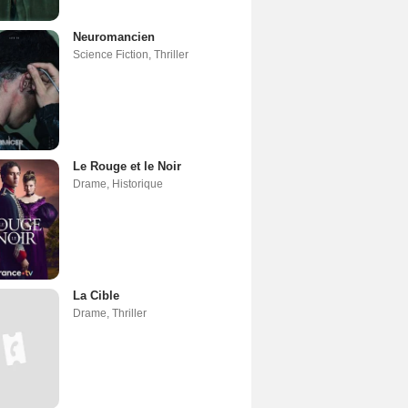
Neuromancien
Science Fiction
,
Thriller
Le Rouge et le Noir
Drame
,
Historique
La Cible
Drame
,
Thriller