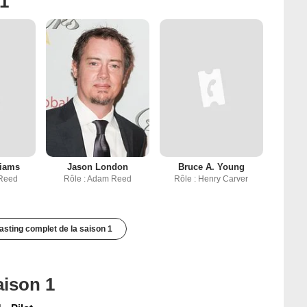
 1
liams
Jason London
Bruce A. Young
 Reed
Rôle : Adam Reed
Rôle : Henry Carver
casting complet de la saison 1
aison 1