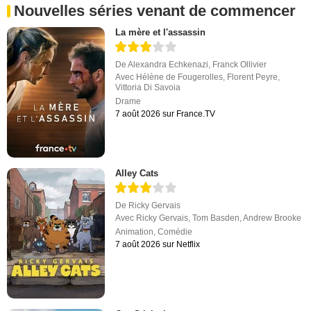
Nouvelles séries venant de commencer
La mère et l'assassin
De
Alexandra Echkenazi
,
Franck Ollivier
Avec
Hélène de Fougerolles
,
Florent Peyre
,
Vittoria Di Savoia
Drame
7 août 2026 sur France.TV
Alley Cats
De
Ricky Gervais
Avec
Ricky Gervais
,
Tom Basden
,
Andrew Brooke
Animation
,
Comédie
7 août 2026 sur Netflix