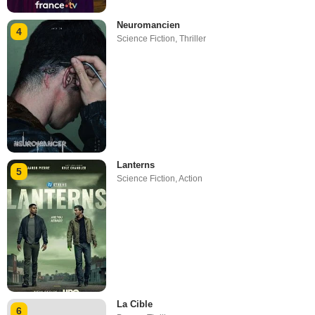
Neuromancien
4
Science Fiction
,
Thriller
Lanterns
5
Science Fiction
,
Action
La Cible
6