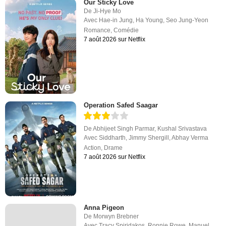
Our Sticky Love
De
Ji-Hye Mo
Avec
Hae-in Jung
,
Ha Young
,
Seo Jung-Yeon
Romance
,
Comédie
7 août 2026 sur Netflix
Operation Safed Saagar
De
Abhijeet Singh Parmar
,
Kushal Srivastava
Avec
Siddharth
,
Jimmy Shergill
,
Abhay Verma
Action
,
Drame
7 août 2026 sur Netflix
Anna Pigeon
De
Morwyn Brebner
Avec
Tracy Spiridakos
,
Ronnie Rowe
,
Manuel