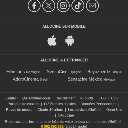
ALLOCINÉ SUR MOBILE
ALLOCINÉ À L'ÉTRANGER
Filmstarts
SensaCine
Beyazperde
Allemagne
Espagne
Turquie
AdoroCinema
Sensacine México
Brésil
Mexique
Contact
|
Qui sommes-nous
|
Recrutement
|
Publicité
|
CGU
|
CGV
|
Politique de cookies
|
Préférences cookies
|
Données Personnelles
|
Revue de presse
|
Charte d'écriture
|
Les services AlloCiné
|
Gérer Utiq
|
©AlloCiné
Retrouvez tous les horaires et infos de votre cinéma sur le numéro AlloCiné :
0 892 892 892
(0,90€/minute)