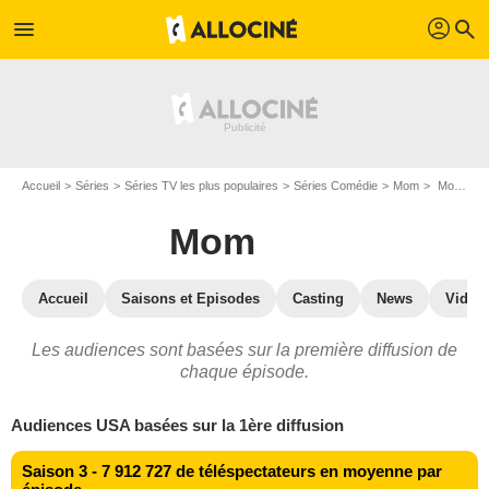
profil
menu
search
Accueil
Séries
Séries TV les plus populaires
Séries Comédie
Mom
Mom : audiences TV
Mom
Accueil
Saisons et Episodes
Casting
News
Vidéo
Les audiences sont basées sur la première diffusion de
chaque épisode.
Audiences USA basées sur la 1ère diffusion
Saison 3 - 7 912 727 de téléspectateurs en moyenne par