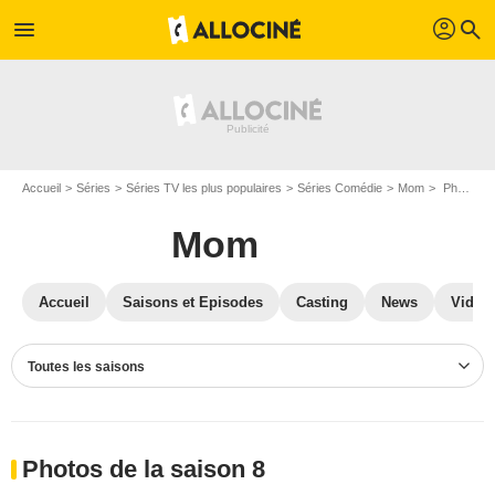
profil
menu
search
Accueil
Séries
Séries TV les plus populaires
Séries Comédie
Mom
Photos Mom
Mom
Accueil
Saisons et Episodes
Casting
News
Vidéo
Toutes les saisons
Photos de la saison 8