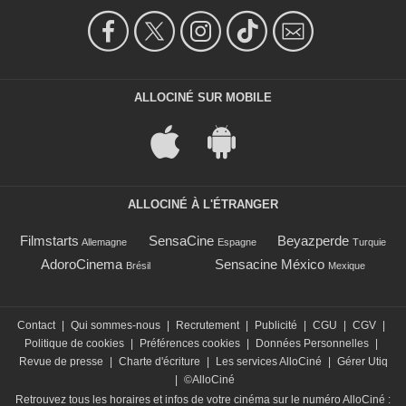
ALLOCINÉ SUR MOBILE
ALLOCINÉ À L'ÉTRANGER
Filmstarts
SensaCine
Beyazperde
Allemagne
Espagne
Turquie
AdoroCinema
Sensacine México
Brésil
Mexique
Contact
|
Qui sommes-nous
|
Recrutement
|
Publicité
|
CGU
|
CGV
|
Politique de cookies
|
Préférences cookies
|
Données Personnelles
|
Revue de presse
|
Charte d'écriture
|
Les services AlloCiné
|
Gérer Utiq
|
©AlloCiné
Retrouvez tous les horaires et infos de votre cinéma sur le numéro AlloCiné :