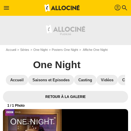
profil
menu
search
Accueil
Séries
One Night
Posters One Night
Affiche One Night
One Night
Accueil
Saisons et Episodes
Casting
Vidéos
Crit
RETOUR À LA GALERIE
1
/ 1 Photo