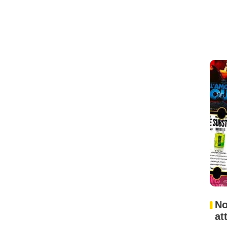
No
at