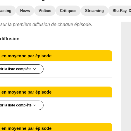
asting
News
Vidéos
Critiques
Streaming
Blu-Ray, 
sur la première diffusion de chaque épisode.
diffusion
rs en moyenne par épisode
oir la liste complète
rs en moyenne par épisode
oir la liste complète
rs en moyenne par épisode