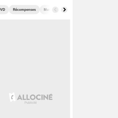
DVD
Récompenses
Musique
Photos
Secrets de tournage