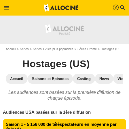
profil
menu
search
Accueil
Séries
Séries TV les plus populaires
Séries Drame
Hostages (US)
Ho
Hostages (US)
Accueil
Saisons et Episodes
Casting
News
Vidéo
Les audiences sont basées sur la première diffusion de
chaque épisode.
Audiences USA basées sur la 1ère diffusion
Saison 1 - 5 156 000 de téléspectateurs en moyenne par