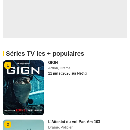
Séries TV les + populaires
GIGN
1
Action
,
Drame
22 juillet 2026 sur Netflix
L'Attentat du vol Pan Am 103
2
Drame
,
Policier