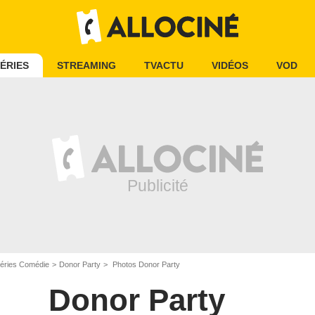
ÉRIES
STREAMING
TVACTU
VIDÉOS
VOD
éries Comédie
Donor Party
Photos Donor Party
Donor Party