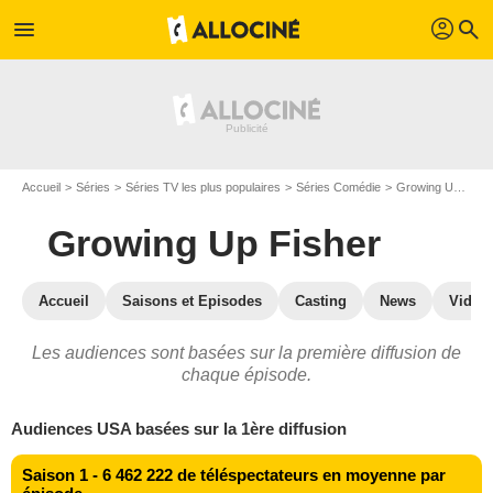
profil
menu
search
Accueil
Séries
Séries TV les plus populaires
Séries Comédie
Growing Up Fisher
Growing Up Fisher
Accueil
Saisons et Episodes
Casting
News
Vidéo
Les audiences sont basées sur la première diffusion de
chaque épisode.
Audiences USA basées sur la 1ère diffusion
Saison 1 - 6 462 222 de téléspectateurs en moyenne par