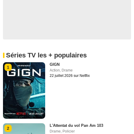
Séries TV les + populaires
GIGN
1
Action
,
Drame
22 juillet 2026 sur Netflix
L'Attentat du vol Pan Am 103
2
Drame
,
Policier