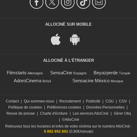
ALLOCINÉ SUR MOBILE
ALLOCINÉ À L'ÉTRANGER
Filmstarts
SensaCine
Beyazperde
Allemagne
Espagne
Turquie
AdoroCinema
Sensacine México
Brésil
Mexique
Contact
|
Qui sommes-nous
|
Recrutement
|
Publicité
|
CGU
|
CGV
|
Politique de cookies
|
Préférences cookies
|
Données Personnelles
|
Revue de presse
|
Charte d'écriture
|
Les services AlloCiné
|
Gérer Utiq
|
©AlloCiné
Retrouvez tous les horaires et infos de votre cinéma sur le numéro AlloCiné :
0 892 892 892
(0,90€/minute)