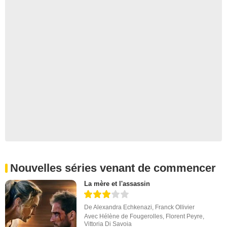
Nouvelles séries venant de commencer
La mère et l'assassin
De
Alexandra Echkenazi
,
Franck Ollivier
Avec
Hélène de Fougerolles
,
Florent Peyre
,
Vittoria Di Savoia