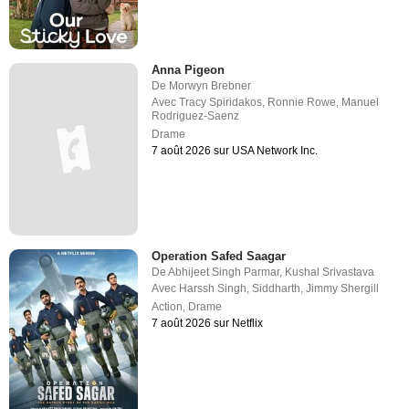
Anna Pigeon
De
Morwyn Brebner
Avec
Tracy Spiridakos
,
Ronnie Rowe
,
Manuel
Rodriguez-Saenz
Drame
7 août 2026 sur USA Network Inc.
Operation Safed Saagar
De
Abhijeet Singh Parmar
,
Kushal Srivastava
Avec
Harssh Singh
,
Siddharth
,
Jimmy Shergill
Action
,
Drame
7 août 2026 sur Netflix