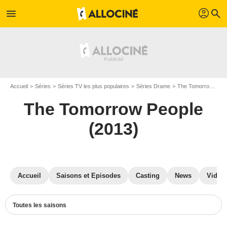
profil
menu
search
Accueil
Séries
Séries TV les plus populaires
Séries Drame
The Tomorrow People (2013)
The Tomorrow People
(2013)
Accueil
Saisons et Episodes
Casting
News
Vidéo
Toutes les saisons