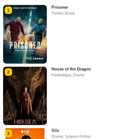
Prisoner
1
Thriller
,
Action
House of the Dragon
2
Fantastique
,
Drame
Silo
3
Drame
,
Science Fiction