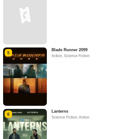
Blade Runner 2099
5
Action
,
Science Fiction
Lanterns
6
Science Fiction
,
Action