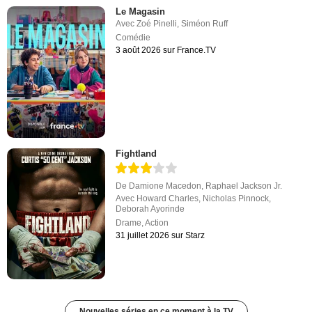
Le Magasin
Avec
Zoé Pinelli
,
Siméon Ruff
Comédie
3 août 2026 sur France.TV
Fightland
De
Damione Macedon
,
Raphael Jackson Jr.
Avec
Howard Charles
,
Nicholas Pinnock
,
Deborah Ayorinde
Drame
,
Action
31 juillet 2026 sur Starz
Nouvelles séries en ce moment à la TV