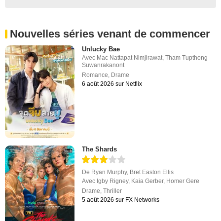
Nouvelles séries venant de commencer
Unlucky Bae
Avec
Mac Nattapat Nimjirawat
,
Tham Tupthong
Suwanrakanont
Romance
,
Drame
6 août 2026 sur Netflix
The Shards
De
Ryan Murphy
,
Bret Easton Ellis
Avec
Igby Rigney
,
Kaia Gerber
,
Homer Gere
Drame
,
Thriller
5 août 2026 sur FX Networks