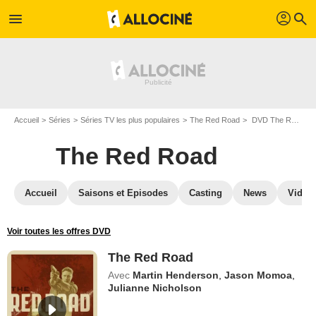
profil
menu
search
Accueil
Séries
Séries TV les plus populaires
The Red Road
DVD The Red Road
The Red Road
Accueil
Saisons et Episodes
Casting
News
Vidéo
Voir toutes les offres DVD
The Red Road
Avec
Martin Henderson
,
Jason Momoa
,
Julianne Nicholson