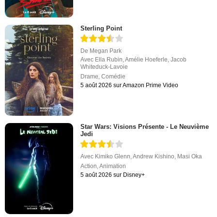
Sterling Point
De
Megan Park
Avec
Ella Rubin
,
Amélie Hoeferle
,
Jacob
Whiteduck-Lavoie
Drame
,
Comédie
5 août 2026 sur Amazon Prime Video
Star Wars: Visions Présente - Le Neuvième
Jedi
Avec
Kimiko Glenn
,
Andrew Kishino
,
Masi Oka
Action
,
Animation
5 août 2026 sur Disney+