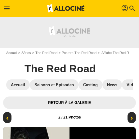
profil
menu
search
Accueil
Séries
The Red Road
Posters The Red Road
Affiche The Red Road
The Red Road
Accueil
Saisons et Episodes
Casting
News
Vidéo
RETOUR À LA GALERIE
2
/ 21 Photos