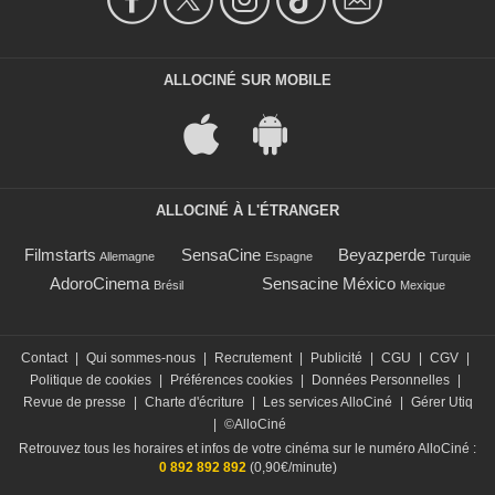
ALLOCINÉ SUR MOBILE
ALLOCINÉ À L'ÉTRANGER
Filmstarts
SensaCine
Beyazperde
Allemagne
Espagne
Turquie
AdoroCinema
Sensacine México
Brésil
Mexique
Contact
|
Qui sommes-nous
|
Recrutement
|
Publicité
|
CGU
|
CGV
|
Politique de cookies
|
Préférences cookies
|
Données Personnelles
|
Revue de presse
|
Charte d'écriture
|
Les services AlloCiné
|
Gérer Utiq
|
©AlloCiné
Retrouvez tous les horaires et infos de votre cinéma sur le numéro AlloCiné :
0 892 892 892
(0,90€/minute)