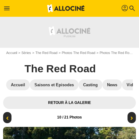
profil
menu
search
Accueil
Séries
The Red Road
Photos The Red Road
Photos The Red Road S01
The Red Road
Accueil
Saisons et Episodes
Casting
News
Vidéo
RETOUR À LA GALERIE
10
/ 21 Photos