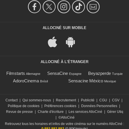
ALLOCINÉ SUR MOBILE
ALLOCINÉ À L'ÉTRANGER
Filmstarts
SensaCine
Beyazperde
Allemagne
Espagne
Turquie
AdoroCinema
Sensacine México
Brésil
Mexique
Contact
|
Qui sommes-nous
|
Recrutement
|
Publicité
|
CGU
|
CGV
|
Politique de cookies
|
Préférences cookies
|
Données Personnelles
|
Revue de presse
|
Charte d'écriture
|
Les services AlloCiné
|
Gérer Utiq
|
©AlloCiné
Retrouvez tous les horaires et infos de votre cinéma sur le numéro AlloCiné :
0 892 892 892
(0,90€/minute)