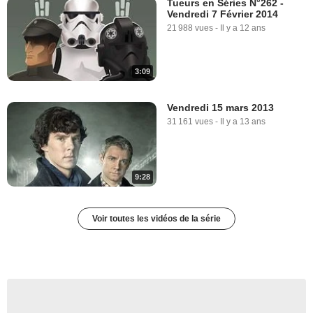
Tueurs en Séries N°262 -
Vendredi 7 Février 2014
21 988 vues
-
Il y a 12 ans
3:09
Vendredi 15 mars 2013
31 161 vues
-
Il y a 13 ans
9:28
Voir toutes les vidéos de la série