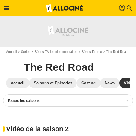
profil
menu
search
Accueil
Séries
Séries TV les plus populaires
Séries Drame
The Red Road
Vi
The Red Road
Accueil
Saisons et Episodes
Casting
News
Vidéo
Toutes les saisons
Vidéo de la saison 2