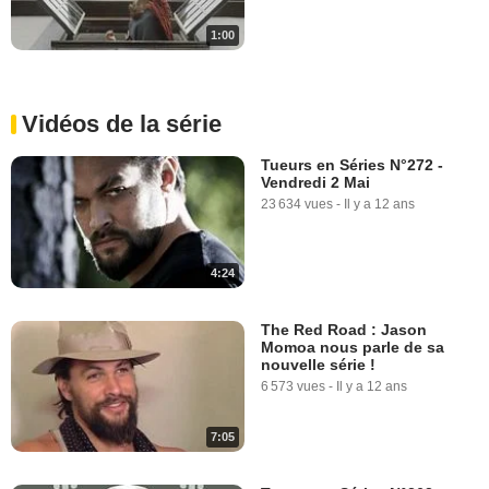
1:00
Vidéos de la série
Tueurs en Séries N°272 -
Vendredi 2 Mai
23 634 vues
-
Il y a 12 ans
4:24
The Red Road : Jason
Momoa nous parle de sa
nouvelle série !
6 573 vues
-
Il y a 12 ans
7:05