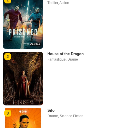
Thriller
,
Action
House of the Dragon
2
Fantastique
,
Drame
Silo
3
Drame
,
Science Fiction