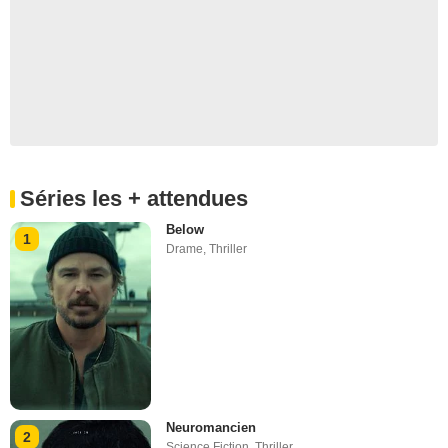
Séries les + attendues
Below
1
Drame
,
Thriller
Neuromancien
2
Science Fiction
,
Thriller