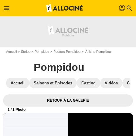
profil
menu
search
Accueil
Séries
Pompidou
Posters Pompidou
Affiche Pompidou
Pompidou
Accueil
Saisons et Episodes
Casting
Vidéos
Crit
RETOUR À LA GALERIE
1
/ 1 Photo