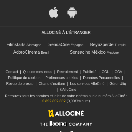
ALLOCINÉ À L'ÉTRANGER
Filmstarts
SensaCine
Beyazperde
Allemagne
Espagne
Turquie
AdoroCinema
Sensacine México
Brésil
Mexique
Contact
|
Qui sommes-nous
|
Recrutement
|
Publicité
|
CGU
|
CGV
|
Politique de cookies
|
Préférences cookies
|
Données Personnelles
|
Revue de presse
|
Charte d'écriture
|
Les services AlloCiné
|
Gérer Utiq
|
©AlloCiné
Retrouvez tous les horaires et infos de votre cinéma sur le numéro AlloCiné :
0 892 892 892
(0,90€/minute)