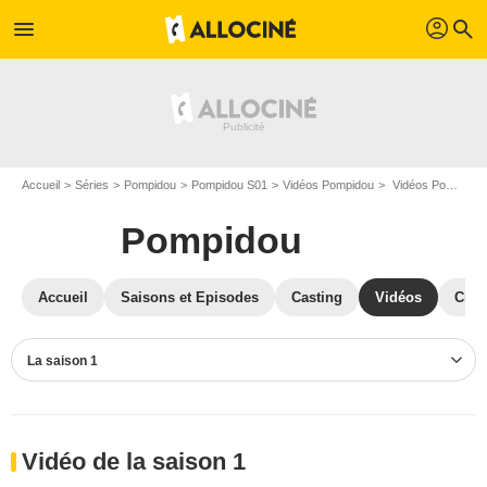
profil
menu
search
Accueil
Séries
Pompidou
Pompidou S01
Vidéos Pompidou
Vidéos Pompidou S01
Pompidou
Accueil
Saisons et Episodes
Casting
Vidéos
Crit
La saison 1
Vidéo de la saison 1