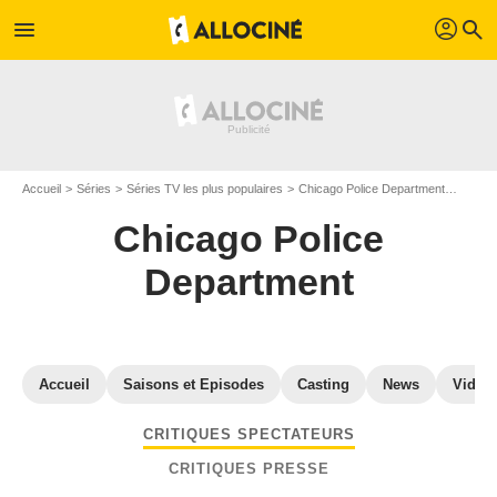
profil
menu
search
Accueil
Séries
Séries TV les plus populaires
Chicago Police Department
Critiq
Chicago Police
Department
Accueil
Saisons et Episodes
Casting
News
Vidéo
CRITIQUES SPECTATEURS
CRITIQUES PRESSE