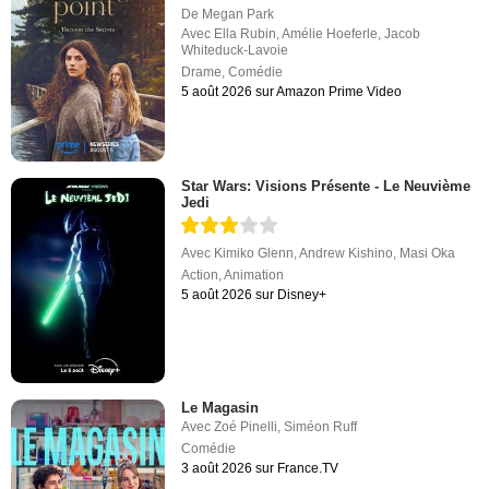
De
Megan Park
Avec
Ella Rubin
,
Amélie Hoeferle
,
Jacob
Whiteduck-Lavoie
Drame
,
Comédie
5 août 2026 sur Amazon Prime Video
Star Wars: Visions Présente - Le Neuvième
Jedi
Avec
Kimiko Glenn
,
Andrew Kishino
,
Masi Oka
Action
,
Animation
5 août 2026 sur Disney+
Le Magasin
Avec
Zoé Pinelli
,
Siméon Ruff
Comédie
3 août 2026 sur France.TV