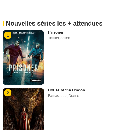
Nouvelles séries les + attendues
Prisoner
1
Thriller
,
Action
House of the Dragon
2
Fantastique
,
Drame