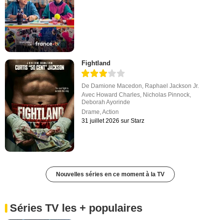
Fightland
De
Damione Macedon
,
Raphael Jackson Jr.
Avec
Howard Charles
,
Nicholas Pinnock
,
Deborah Ayorinde
Drame
,
Action
31 juillet 2026 sur Starz
Nouvelles séries en ce moment à la TV
Séries TV les + populaires