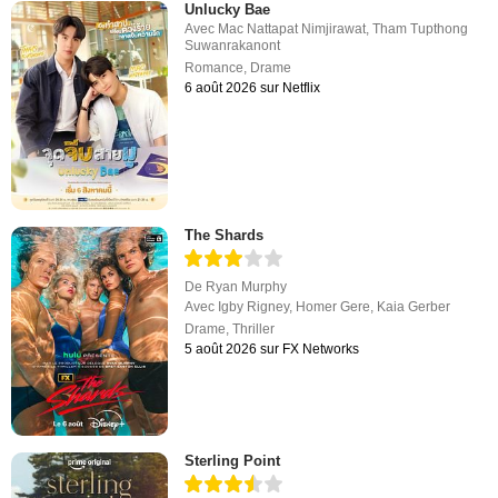
Unlucky Bae
Avec
Mac Nattapat Nimjirawat
,
Tham Tupthong
Suwanrakanont
Romance
,
Drame
6 août 2026 sur Netflix
The Shards
De
Ryan Murphy
Avec
Igby Rigney
,
Homer Gere
,
Kaia Gerber
Drame
,
Thriller
5 août 2026 sur FX Networks
Sterling Point