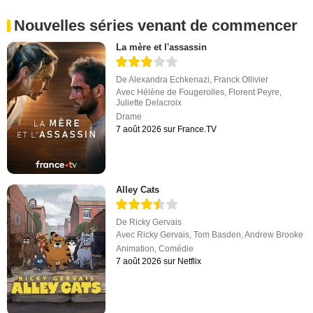
Nouvelles séries venant de commencer
La mère et l'assassin
De
Alexandra Echkenazi
,
Franck Ollivier
Avec
Hélène de Fougerolles
,
Florent Peyre
,
Juliette Delacroix
Drame
7 août 2026 sur France.TV
Alley Cats
De
Ricky Gervais
Avec
Ricky Gervais
,
Tom Basden
,
Andrew Brooke
Animation
,
Comédie
7 août 2026 sur Netflix