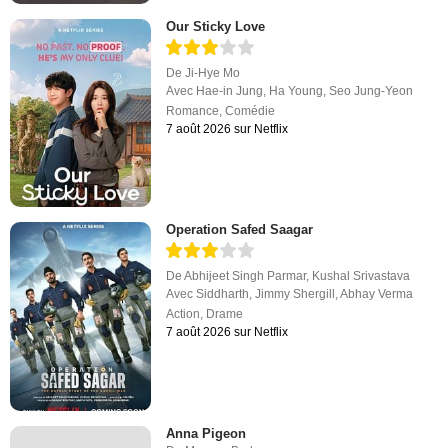
Our Sticky Love
De
Ji-Hye Mo
Avec
Hae-in Jung
,
Ha Young
,
Seo Jung-Yeon
Romance
,
Comédie
7 août 2026 sur Netflix
Operation Safed Saagar
De
Abhijeet Singh Parmar
,
Kushal Srivastava
Avec
Siddharth
,
Jimmy Shergill
,
Abhay Verma
Action
,
Drame
7 août 2026 sur Netflix
Anna Pigeon