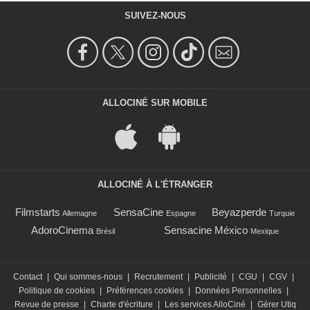
SUIVEZ-NOUS
ALLOCINÉ SUR MOBILE
ALLOCINÉ À L'ÉTRANGER
Filmstarts
SensaCine
Beyazperde
Allemagne
Espagne
Turquie
AdoroCinema
Sensacine México
Brésil
Mexique
Contact
|
Qui sommes-nous
|
Recrutement
|
Publicité
|
CGU
|
CGV
|
Politique de cookies
|
Préférences cookies
|
Données Personnelles
|
Revue de presse
|
Charte d'écriture
|
Les services AlloCiné
|
Gérer Utiq