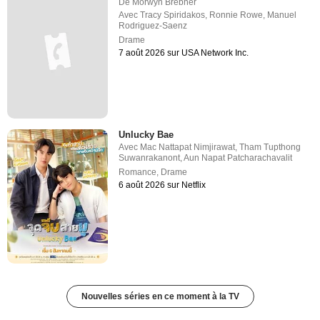
De
Morwyn Brebner
Avec
Tracy Spiridakos
,
Ronnie Rowe
,
Manuel
Rodriguez-Saenz
Drame
7 août 2026 sur USA Network Inc.
Unlucky Bae
Avec
Mac Nattapat Nimjirawat
,
Tham Tupthong
Suwanrakanont
,
Aun Napat Patcharachavalit
Romance
,
Drame
6 août 2026 sur Netflix
Nouvelles séries en ce moment à la TV