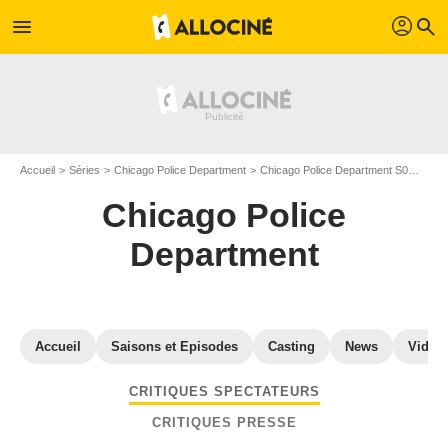
profil
menu
search
Accueil
Séries
Chicago Police Department
Chicago Police Department S0
Criti
Chicago Police
Department
Accueil
Saisons et Episodes
Casting
News
Vidéo
CRITIQUES SPECTATEURS
CRITIQUES PRESSE