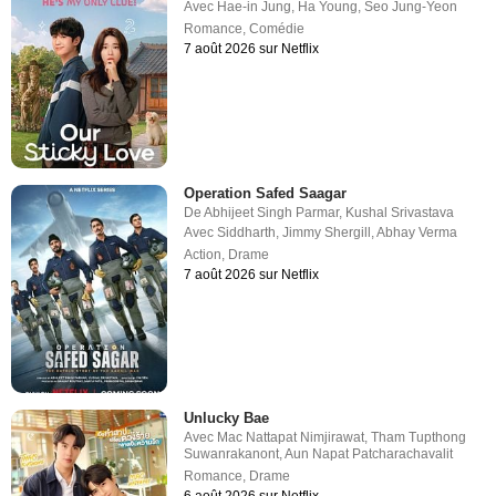
Avec
Hae-in Jung
,
Ha Young
,
Seo Jung-Yeon
Romance
,
Comédie
7 août 2026 sur Netflix
Operation Safed Saagar
De
Abhijeet Singh Parmar
,
Kushal Srivastava
Avec
Siddharth
,
Jimmy Shergill
,
Abhay Verma
Action
,
Drame
7 août 2026 sur Netflix
Unlucky Bae
Avec
Mac Nattapat Nimjirawat
,
Tham Tupthong
Suwanrakanont
,
Aun Napat Patcharachavalit
Romance
,
Drame
6 août 2026 sur Netflix