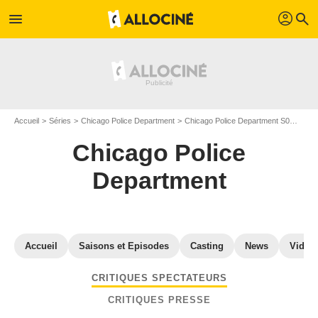
profil
menu
search
Accueil
Séries
Chicago Police Department
Chicago Police Department S0
Criti
Chicago Police
Department
Accueil
Saisons et Episodes
Casting
News
Vidéo
CRITIQUES SPECTATEURS
CRITIQUES PRESSE