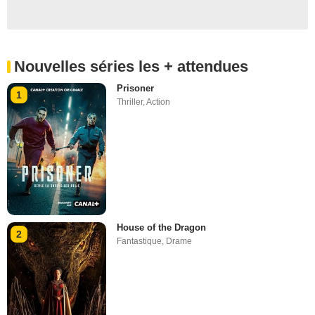
Nouvelles séries les + attendues
Prisoner
1
Thriller
,
Action
House of the Dragon
2
Fantastique
,
Drame