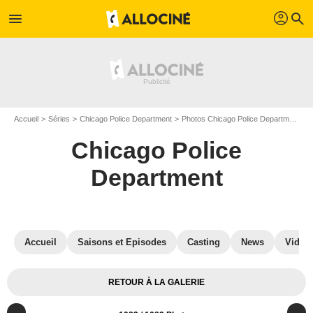
profil
menu
search
Accueil
Séries
Chicago Police Department
Photos Chicago Police Department
Chicago Police
Department
Accueil
Saisons et Episodes
Casting
News
Vidéo
RETOUR À LA GALERIE