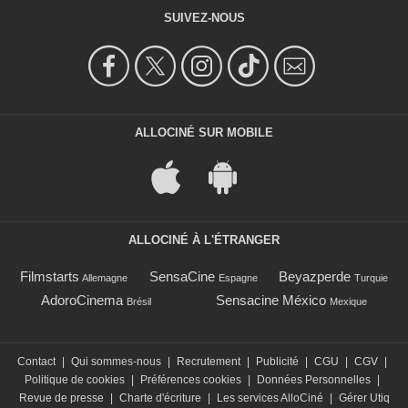
SUIVEZ-NOUS
ALLOCINÉ SUR MOBILE
ALLOCINÉ À L'ÉTRANGER
Filmstarts
SensaCine
Beyazperde
Allemagne
Espagne
Turquie
AdoroCinema
Sensacine México
Brésil
Mexique
Contact
|
Qui sommes-nous
|
Recrutement
|
Publicité
|
CGU
|
CGV
|
Politique de cookies
|
Préférences cookies
|
Données Personnelles
|
Revue de presse
|
Charte d'écriture
|
Les services AlloCiné
|
Gérer Utiq