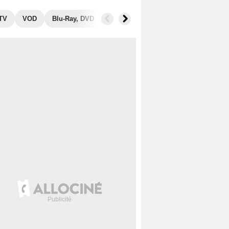
 TV
VOD
Blu-Ray, DVD
Photos
Séries similaires
Aud