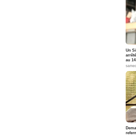
Un Si
arrêt
au 14
samed
Demai
refer