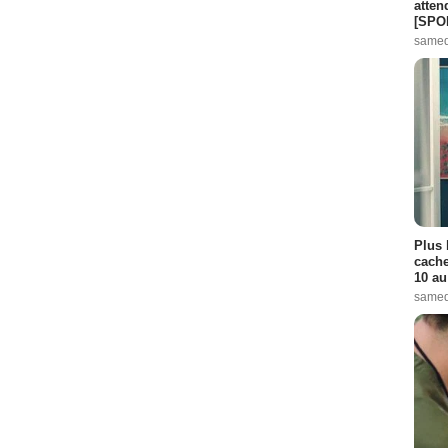
atten
[SPO
samed
Plus 
cache
10 au
samed