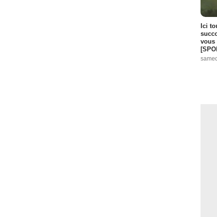
Ici t
succo
vous 
[SPO
samed