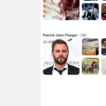
Patrick John Flueger
- 155