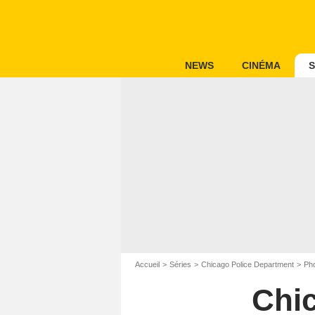
NEWS
CINÉMA
S
Accueil
Séries
Chicago Police Department
Pho
Chi