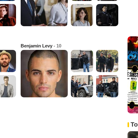
Benjamin Levy
- 10
To