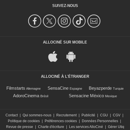
SUIVEZ-NOUS
ALLOCINÉ SUR MOBILE
ALLOCINÉ À L'ÉTRANGER
Filmstarts
SensaCine
Beyazperde
Allemagne
Espagne
Turquie
AdoroCinema
Sensacine México
Brésil
Mexique
Contact
|
Qui sommes-nous
|
Recrutement
|
Publicité
|
CGU
|
CGV
|
Politique de cookies
|
Préférences cookies
|
Données Personnelles
|
Revue de presse
|
Charte d'écriture
|
Les services AlloCiné
|
Gérer Utiq