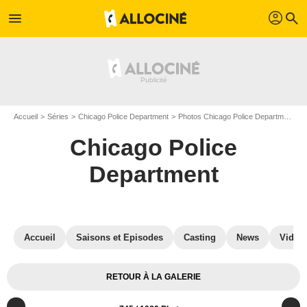
profil
menu
search
Accueil
Séries
Chicago Police Department
Photos Chicago Police Department
Chicago Police
Department
Accueil
Saisons et Episodes
Casting
News
Vidéo
RETOUR À LA GALERIE