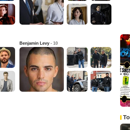
Benjamin Levy
- 10
To