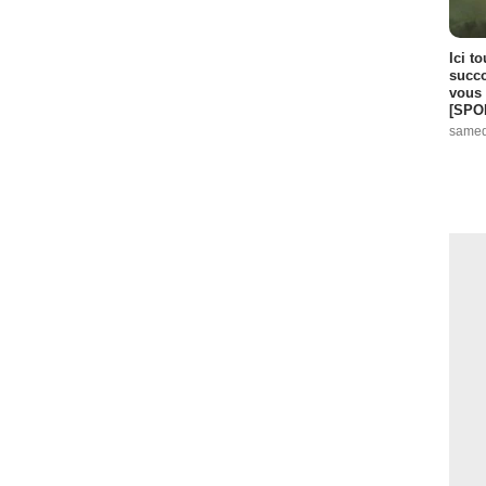
Ici t
succo
vous 
[SPO
samed