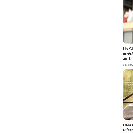
Un Si
arrêt
au 14
samed
Demai
refer