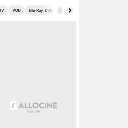
 TV
VOD
Blu-Ray, DVD
Photos
Séries similaires
Aud