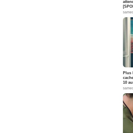
atten
[SPO
samed
Plus 
cache
10 au
samed