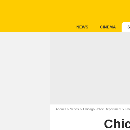
NEWS
CINÉMA
S
Accueil
Séries
Chicago Police Department
Pho
Chi