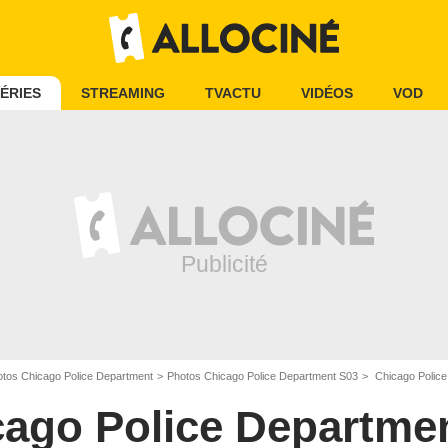
ÉRIES
STREAMING
TVACTU
VIDÉOS
VOD
tos Chicago Police Department
Photos Chicago Police Department S03
Chicago Police
cago Police Departme