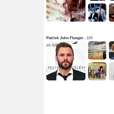
Patrick John Flueger
- 155