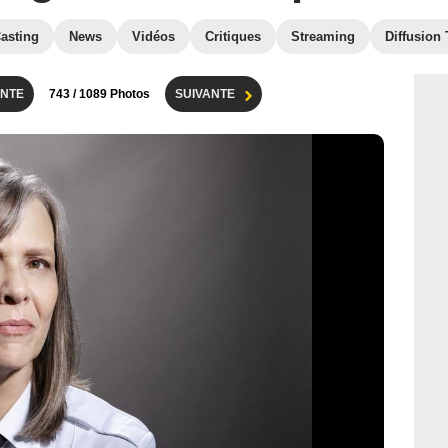
asting
News
Vidéos
Critiques
Streaming
Diffusion
NTE
743
/ 1089 Photos
SUIVANTE