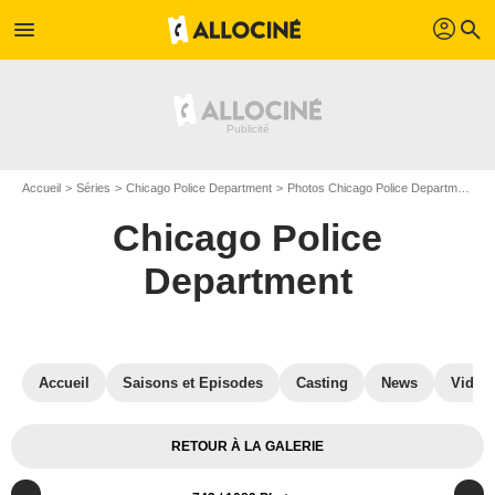
profil
menu
search
Accueil
Séries
Chicago Police Department
Photos Chicago Police Department
Chicago Police
Department
Accueil
Saisons et Episodes
Casting
News
Vidéo
RETOUR À LA GALERIE