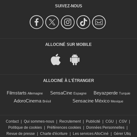
SUIVEZ-NOUS
ALLOCINÉ SUR MOBILE
ALLOCINÉ À L'ÉTRANGER
Filmstarts
SensaCine
Beyazperde
Allemagne
Espagne
Turquie
AdoroCinema
Sensacine México
Brésil
Mexique
Contact
|
Qui sommes-nous
|
Recrutement
|
Publicité
|
CGU
|
CGV
|
Politique de cookies
|
Préférences cookies
|
Données Personnelles
|
Revue de presse
|
Charte d'écriture
|
Les services AlloCiné
|
Gérer Utiq