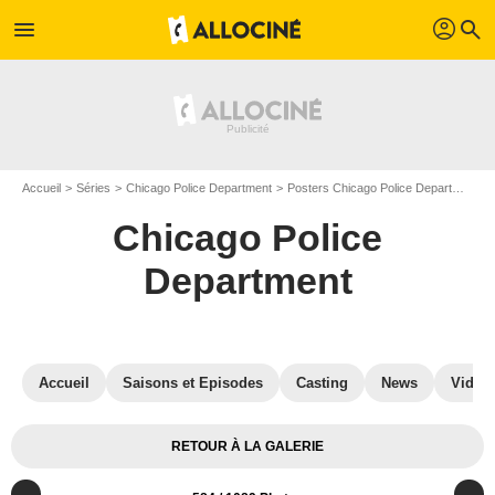
profil
menu
search
Accueil
Séries
Chicago Police Department
Posters Chicago Police Department
Chicago Police
Department
Accueil
Saisons et Episodes
Casting
News
Vidéo
RETOUR À LA GALERIE