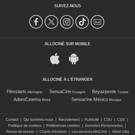
SUIVEZ-NOUS
ALLOCINÉ SUR MOBILE
ALLOCINÉ À L'ÉTRANGER
Filmstarts
SensaCine
Beyazperde
Allemagne
Espagne
Turquie
AdoroCinema
Sensacine México
Brésil
Mexique
Contact
|
Qui sommes-nous
|
Recrutement
|
Publicité
|
CGU
|
CGV
|
Politique de cookies
|
Préférences cookies
|
Données Personnelles
|
Revue de presse
|
Charte d'écriture
|
Les services AlloCiné
|
Gérer Utiq