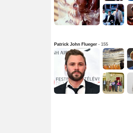
Patrick John Flueger
- 155