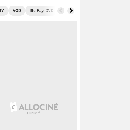
 TV
VOD
Blu-Ray, DVD
Photos
Séries similaires
Aud