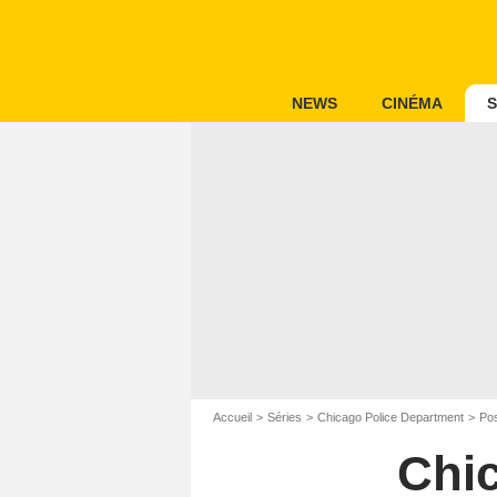
NEWS
CINÉMA
S
Accueil
Séries
Chicago Police Department
Pos
Chi