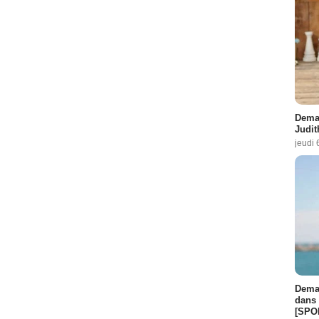
Demai
Judit
jeudi 
Demai
dans 
[SPO