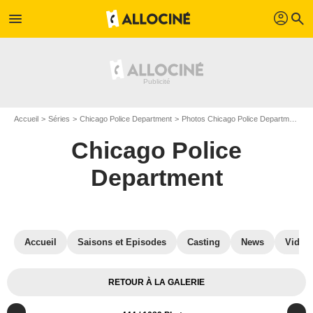
profil
menu
search
Accueil
Séries
Chicago Police Department
Photos Chicago Police Department
Chicago Police
Department
Accueil
Saisons et Episodes
Casting
News
Vidéo
RETOUR À LA GALERIE