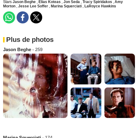
Stars
Jason Beghe
,
Elias Koteas
,
Jon Seda
,
Tracy Spiridakos
,
Amy
Morton
,
Jesse Lee Soffer
,
Marina Squerciati
,
LaRoyce Hawkins
Plus de photos
Jason Beghe
- 259
Marina Squerciati
- 174