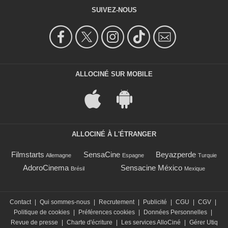
SUIVEZ-NOUS
ALLOCINÉ SUR MOBILE
ALLOCINÉ À L'ÉTRANGER
Filmstarts
SensaCine
Beyazperde
Allemagne
Espagne
Turquie
AdoroCinema
Sensacine México
Brésil
Mexique
Contact
|
Qui sommes-nous
|
Recrutement
|
Publicité
|
CGU
|
CGV
|
Politique de cookies
|
Préférences cookies
|
Données Personnelles
|
Revue de presse
|
Charte d'écriture
|
Les services AlloCiné
|
Gérer Utiq