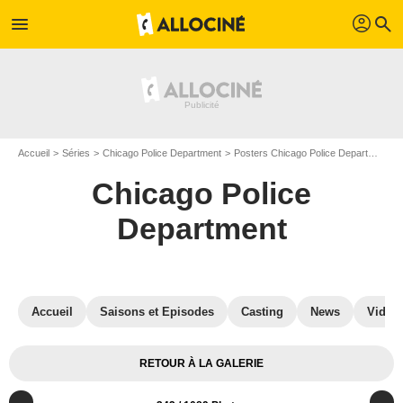
profil
menu
search
Accueil
Séries
Chicago Police Department
Posters Chicago Police Department
Chicago Police
Department
Accueil
Saisons et Episodes
Casting
News
Vidéo
RETOUR À LA GALERIE