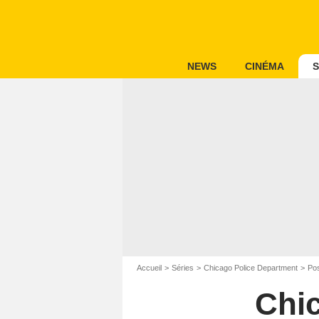
NEWS
CINÉMA
S
Accueil
Séries
Chicago Police Department
Pos
Chi