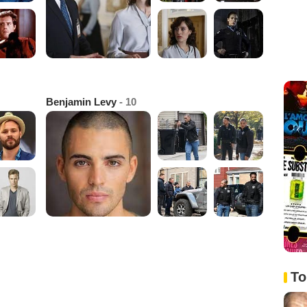
Benjamin Levy
- 10
To