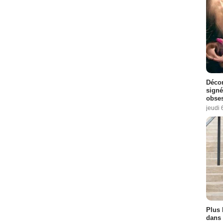
Décon
signé
obse
jeudi 
Plus 
dans 