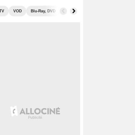
 TV
VOD
Blu-Ray, DVD
Photos
Séries similaires
Aud