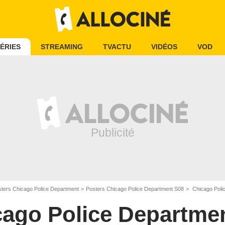
ÉRIES
STREAMING
TVACTU
VIDÉOS
VOD
ters Chicago Police Department
Posters Chicago Police Department S08
Chicago Polic
cago Police Departme