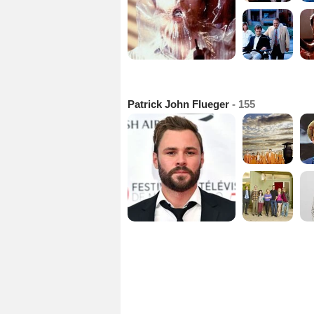
Patrick John Flueger
- 155