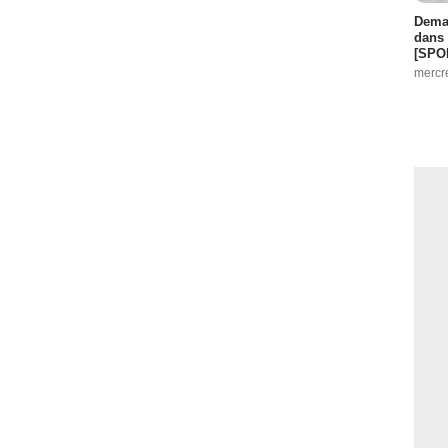
Demai
dans 
[SPO
mercr