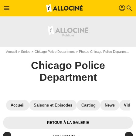
profil
menu
search
Accueil
Séries
Chicago Police Department
Photos Chicago Police Department
Chicago Police
Department
Accueil
Saisons et Episodes
Casting
News
Vidéo
RETOUR À LA GALERIE