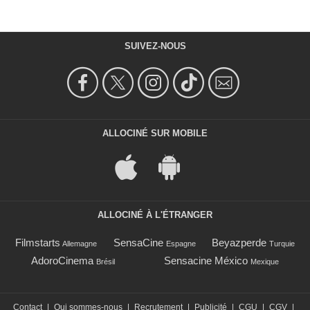
SUIVEZ-NOUS
ALLOCINÉ SUR MOBILE
ALLOCINÉ À L'ÉTRANGER
Filmstarts
SensaCine
Beyazperde
Allemagne
Espagne
Turquie
AdoroCinema
Sensacine México
Brésil
Mexique
Contact
|
Qui sommes-nous
|
Recrutement
|
Publicité
|
CGU
|
CGV
|