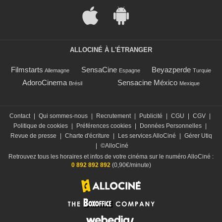
ALLOCINÉ À L'ÉTRANGER
Filmstarts
SensaCine
Beyazperde
Allemagne
Espagne
Turquie
AdoroCinema
Sensacine México
Brésil
Mexique
Contact
|
Qui sommes-nous
|
Recrutement
|
Publicité
|
CGU
|
CGV
|
Politique de cookies
|
Préférences cookies
|
Données Personnelles
|
Revue de presse
|
Charte d'écriture
|
Les services AlloCiné
|
Gérer Utiq
|
©AlloCiné
Retrouvez tous les horaires et infos de votre cinéma sur le numéro AlloCiné :
0 892 892 892
(0,90€/minute)