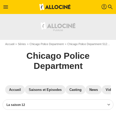
profil
menu
search
Accueil
Séries
Chicago Police Department
Chicago Police Department S12
Pho
Chicago Police
Department
Accueil
Saisons et Episodes
Casting
News
Vidéo
La saison 12